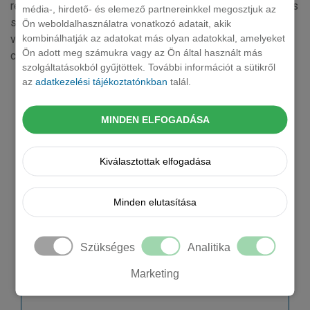
rem eos numquam in aut et expedita. Aut nobis in possimus
média-, hirdető- és elemező partnereinkkel megosztjuk az
sed. Molestiae dolore est et inventore et consectetur ut
Ön weboldalhasználatra vonatkozó adatait, akik
kombinálhatják az adatokat más olyan adatokkal, amelyeket
voluptas. Possimus voluptatem fuga error. Eos optio odio
Ön adott meg számukra vagy az Ön által használt más
culpa atque.
szolgáltatásokból gyűjtöttek. További információt a sütikről
Kérjen tőlünk árajánlatot!
az
adatkezelési tájékoztatónkban
talál.
Cégnév *
MINDEN ELFOGADÁSA
Vezetéknév
Kiválasztottak elfogadása
Keresztnév
Minden elutasítása
Email *
Szükséges
Analitika
Marketing
Mobil telefonszám